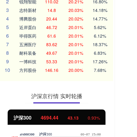
2
锐翔智能
110.02
20.21%
16.80%
3
志特新材
14.8
20.03%
14.18%
4
博腾股份
20.44
20.02%
14.77%
5
近岸蛋白
46.72
20.01%
5.62%
6
毕得医药
61.6
20.01%
6.12%
7
五洲医疗
83.62
20.01%
18.37%
8
耐科装备
49.67
20.01%
6.83%
9
一博科技
53.33
20.01%
17.26%
10
方邦股份
146.16
20.00%
7.68%
沪深京行情 实时轮播
沪深300
4694.44
北
43.13
0.93%