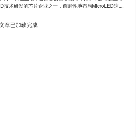
oLED技术研发的芯片企业之一，前瞻性地布局MicroLED这....
文章已加载完成
深证成指
14311.01
02%
200.89
1.42%