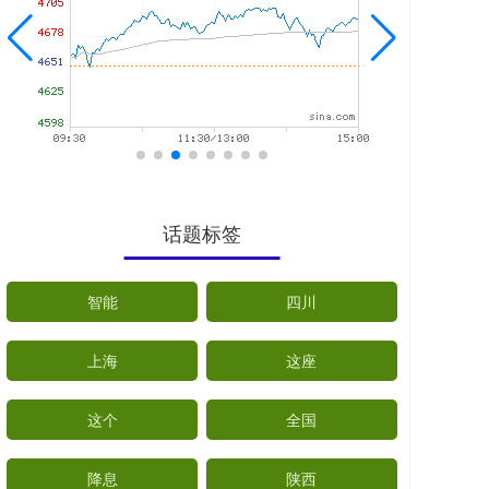
话题标签
智能
四川
上海
这座
这个
全国
降息
陕西