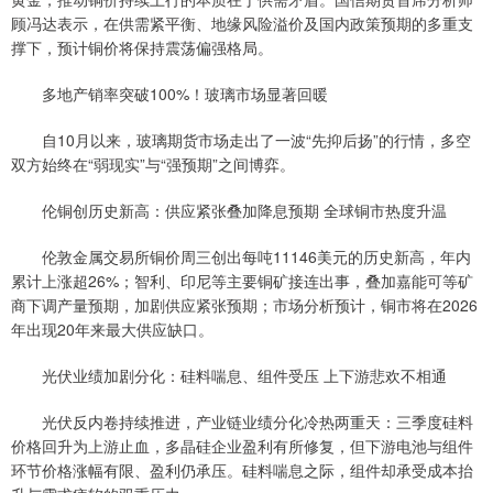
顾冯达表示，在供需紧平衡、地缘风险溢价及国内政策预期的多重支
撑下，预计铜价将保持震荡偏强格局。
多地产销率突破100%！玻璃市场显著回暖
自10月以来，玻璃期货市场走出了一波“先抑后扬”的行情，多空
双方始终在“弱现实”与“强预期”之间博弈。
伦铜创历史新高：供应紧张叠加降息预期 全球铜市热度升温
伦敦金属交易所铜价周三创出每吨11146美元的历史新高，年内
累计上涨超26%；智利、印尼等主要铜矿接连出事，叠加嘉能可等矿
商下调产量预期，加剧供应紧张预期；市场分析预计，铜市将在2026
年出现20年来最大供应缺口。
光伏业绩加剧分化：硅料喘息、组件受压 上下游悲欢不相通
光伏反内卷持续推进，产业链业绩分化冷热两重天：三季度硅料
价格回升为上游止血，多晶硅企业盈利有所修复，但下游电池与组件
环节价格涨幅有限、盈利仍承压。硅料喘息之际，组件却承受成本抬