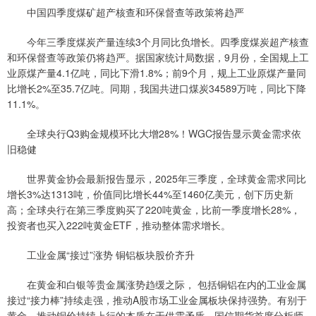
中国四季度煤矿超产核查和环保督查等政策将趋严
今年三季度煤炭产量连续3个月同比负增长。四季度煤炭超产核查
和环保督查等政策仍将趋严。据国家统计局数据，9月份，全国规上工
业原煤产量4.1亿吨，同比下滑1.8%；前9个月，规上工业原煤产量同
比增长2%至35.7亿吨。同期，我国共进口煤炭34589万吨，同比下降
11.1%。
全球央行Q3购金规模环比大增28%！WGC报告显示黄金需求依
旧稳健
世界黄金协会最新报告显示，2025年三季度，全球黄金需求同比
增长3%达1313吨，价值同比增长44%至1460亿美元，创下历史新
高；全球央行在第三季度购买了220吨黄金，比前一季度增长28%，
投资者也买入222吨黄金ETF，推动整体需求增长。
工业金属“接过”涨势 铜铝板块股价齐升
在黄金和白银等贵金属涨势趋缓之际， 包括铜铝在内的工业金属
接过“接力棒”持续走强，推动A股市场工业金属板块保持强势。有别于
黄金，推动铜价持续上行的本质在于供需矛盾。国信期货首席分析师