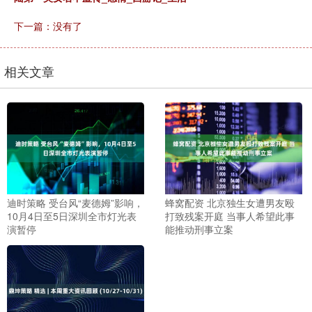
下一篇：没有了
相关文章
迪时策略 受台风“麦德姆”影响，
蜂窝配资 北京独生女遭男友殴
10月4日至5日深圳全市灯光表
打致残案开庭 当事人希望此事
演暂停
能推动刑事立案