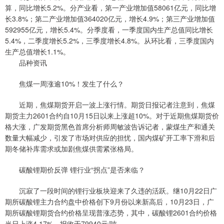
算，同比增长5.2%。分产业看，第一产业增加值58061亿元，同比增
长3.8%；第二产业增加值364020亿元，增长4.9%；第三产业增加值
592955亿元，增长5.4%。分季度看，一季度国内生产总值同比增长
5.4%，二季度增长5.2%，三季度增长4.8%。从环比看，三季度国内
生产总值增长1.1%。
品种资讯
焦煤一周涨逾10%！发生了什么？
近期，焦煤期货开启一波上涨行情。期货日报记者注意到，焦煤
期货主力2601合约自10月15日以来上涨超10%。对于近期焦煤期货价
格大涨，广发期货黑色首席分析师周敏波告诉记者，蒙煤生产和通关
数量大幅减少，引发了市场对供应的担忧，国内煤矿开工率下滑和后
期冬储补库需求或加剧焦煤供需紧张格局。
碳酸锂期价反弹 锂行业“拐点”是否来临？
沉寂了一段时间的锂行业板块迎来了久违的活跃。继10月22日广
期所碳酸锂主力合约盘中价格创下9月份以来新高后，10月23日，广
期所碳酸锂期货合约价格呈现普涨态势，其中，碳酸锂2601合约价格
当日上涨4.17%，报收于79940元/吨。