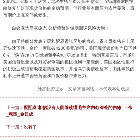
2.88%。分析人士认为，此次生猪期价反弹主要源于市场超跌后的情
绪修复与短期现货价格的企稳预期，但行业基本面压力依然显著，后
市期价上涨空间或受限。
白银涨势显露疲态 分析师警告短期回调风险大增！
由于特朗普发表了缓和贸易紧张局势的言论，贵金属价格在上周
五快速下跌，金价一度跌破4200美元/盎司，美国现货银价则当日下跌
6%。YA Wealth Global董事Anuj Gupta指出，特朗普发言后，市场对
美国信贷质量以及对贸易争端的担忧得到一定缓解，美国地区性银行
的积极业绩也帮助稳定美国股市，并推高了美债收益率，由此导致的
利率上升通常会给黄金和白银价格带来压力。
升富配资提示：文章来自网络，不代表本站观点。
上一篇：
配配查 相信没有人能够读懂毛主席内心深处的伤痛_上帝
_氛围_金日成
下一篇：没有了