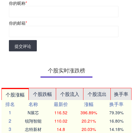
你的昵称
*
你的邮箱
*
提交评论
个股实时涨跌榜
个股跌幅
个股流入
个股流出
换手率
个股涨幅
排名
名称
最新价
涨幅
换手率
1
N展芯
116.52
396.89%
79.39%
2
锐翔智能
110.02
20.21%
16.80%
3
志特新材
14.8
20.03%
14.18%