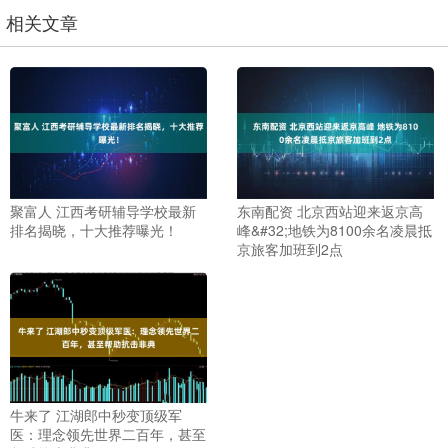
相关文章
聚富人 江西考研辅导学校最新
东南配资 北京西站迎来返京高
排名揭晓，十大推荐曝光！
峰&#32;地铁为8100余名凌晨抵
京旅客加班到2点
牛来了 江湖郎中秒变顶级军
医：理念领先世界二百年，甚至