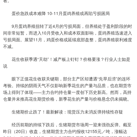
者。
蛋价急跌成本难降 10-11月蛋鸡养殖或再陷亏损困局
9月蛋鸡养殖扭转了近4月的亏损局面，但养殖处于盈利阶段的时
间非常短暂，而进入10月受收入和成本双面影响，蛋鸡养殖迅速进入
亏损局面。展望11月，鸡蛋价格或延续底部盘整，蛋鸡养殖获利难度
不减。
花生收获季遇“天劫”！减产板上钉钉？价格要涨？行业人士如是
说
眼下正值花生收获关键期，部分主产区却遭遇“先旱后涝”的连环
考验。持续的阴雨天气不仅影响新季花生的产量与品质，也在期货市
场上得到了体现——主力合约持仓量一度创下历史新高。然而，高持
仓量并未推高花生期货价格，新季花生的产量与价格悬念仍未揭晓。
生猪期价止跌了！最新解读：现货压力未消反弹持续性存疑
经历前期的持续下跌后，生猪期货市场周一迎来强劲反弹。截至
昨日（20日）收盘，生猪期货主力合约报收12155元／吨，涨幅达