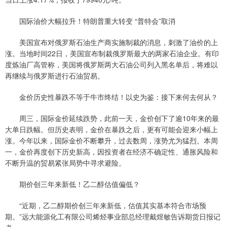
国际油价大幅拉升！特朗普重大转变 “普特会”取消
美国宣布对俄罗斯石油生产商实施制裁的消息，刺激了油价的上
涨。当地时间22日，美国宣布制裁俄罗斯最大的两家石油企业。有印
度炼油厂高管称，美国将俄罗斯两大石油公司列入黑名单后，将难以
再继续与俄罗斯进行石油贸易。
金价历史性暴跌不等于牛市终结！以史为鉴：接下来何去何从？
周三，国际金价延续跌势，此前一天，金价创下了逾10年来的最
大单日跌幅。但历史表明，金价在暴跌之后，更有可能会迎来小幅上
涨。今年以来，国际金价不断攀升，过去数周，涨势尤为猛烈。本周
一，金价再度创下历史新高，因投资者在经济不确定性、通胀风险和
不断升温的贸易紧张局势中寻求避险。
期价创三年来新低！乙二醇估值偏低？
“近期，乙二醇期价创三年来新低，估值其实基本符合市场预
期。”远大能源化工有限公司烯烃事业部总经理戴煜敏告诉期货日报记