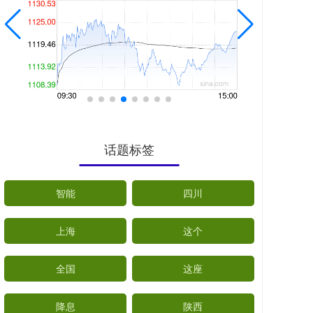
话题标签
智能
四川
上海
这个
全国
这座
降息
陕西