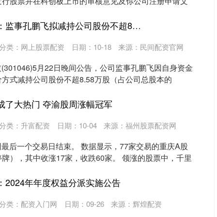
发行股票并在科创板上市的审核意见及你公司注册申请文
...
括普投资 能辉科技：监事孔鹏飞拟减持公司股份不超8.58万股
分类：
网上股票配资
日期：10-18
来源：民间配资官网
(301046)5月22日晚间公告，公司监事孔鹏飞因自身资金
方式减持公司股份不超8.58万股（占公司总股本的
成了大热门 夺渝股周涨幅冠军
分类：
升富配资
日期：10-04
来源：福州股票配资网
本周最后一个交易日结束。 数据显示，77家交易的重庆A股
牌），其中收涨17家，收跌60家。 领涨的股票中，千里
：2024年年度权益分派实施公告
沪深300
4651.31
.24%
-6.85
-0.15%
分类：
配资入门网
日期：09-26
来源：辉煌配资