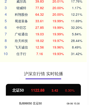
2
威尔高
39.83
20.01%
17.76%
3
锴威特
77.82
20.00%
1.17%
4
科翔股份
64.32
20.00%
12.21%
5
蜀道装备
33.61
19.99%
11.69%
6
中巨芯
27.85
19.99%
32.20%
7
广哈通信
19.03
19.99%
5.84%
8
欣天科技
18.02
19.97%
28.44%
9
飞天诚信
12.56
19.96%
8.49%
10
任子行
7.16
19.93%
31.42%
沪深京行情 实时轮播
北证50
1122.88
创业
3.42
0.30%