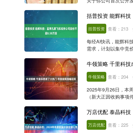
关于你公司首次公开
件。根据《中华人民共和.
括普投资
查看：
213
每经AI快讯，能辉科技
需求，计划以集中竞价
0.06%....
牛领策略 千里科技
牛领策略
查看：
204
2025年9月26日，
（新大正因收购事项停
科技、蓝....
万店优配 泰晶科技
深证成指
14110.12
.92
0.57%
-34.08
-0
万店优配
查看：
225